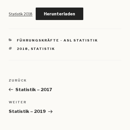
Herunterladen
Statistik 2018
KATEGORIEN
FÜHRUNGSKRÄFTE - ASL STATISTIK
SCHLAGWÖRTER
2018
,
STATISTIK
Beitragsnavigation
Vorheriger
ZURÜCK
Beitrag
Statistik – 2017
Nächster
WEITER
Beitrag
Statistik – 2019