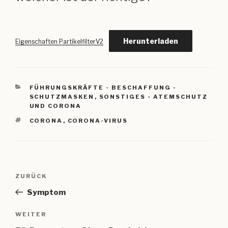
Herunterladen
Eigenschaften PartikelfilterV2
KATEGORIEN
FÜHRUNGSKRÄFTE - BESCHAFFUNG -
SCHUTZMASKEN
,
SONSTIGES - ATEMSCHUTZ
UND CORONA
SCHLAGWÖRTER
CORONA
,
CORONA-VIRUS
Beitragsnavigation
Vorheriger
ZURÜCK
Beitrag
Symptom
Nächster
WEITER
Beitrag