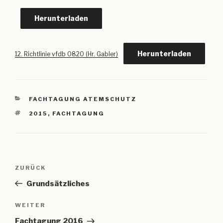
Herunterladen
Herunterladen
12. Richtlinie vfdb 0820 (Hr. Gabler)
KATEGORIEN
FACHTAGUNG ATEMSCHUTZ
SCHLAGWÖRTER
2015
,
FACHTAGUNG
Beitragsnavigation
Vorheriger
ZURÜCK
Beitrag
Grundsätzliches
Nächster
WEITER
Beitrag
Fachtagung 2016