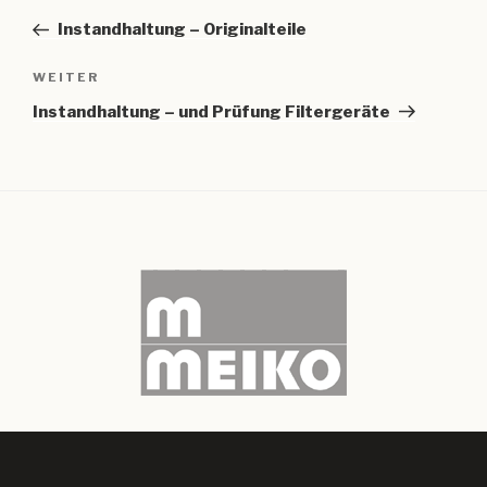
Beitrag
Instandhaltung – Originalteile
Nächster
WEITER
Beitrag
Instandhaltung – und Prüfung Filtergeräte