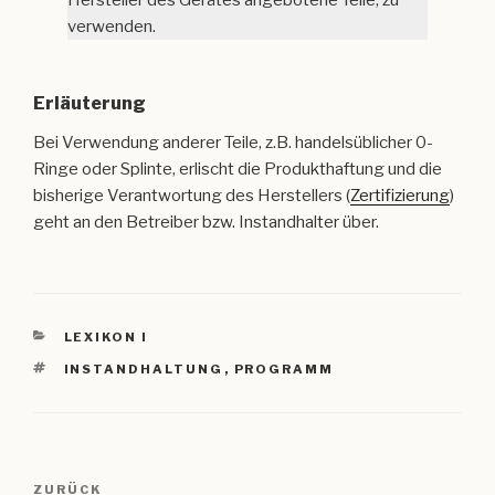
Hersteller des Gerätes angebotene Teile, zu
verwenden.
Erläuterung
Bei Verwendung anderer Teile, z.B. handelsüblicher 0-
Ringe oder Splinte, erlischt die Produkthaftung und die
bisherige Verantwortung des Herstellers (
Zertifizierung
)
geht an den Betreiber bzw. Instandhalter über.
KATEGORIEN
LEXIKON I
SCHLAGWÖRTER
INSTANDHALTUNG
,
PROGRAMM
Beitragsnavigation
Vorheriger
ZURÜCK