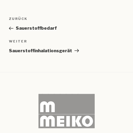
Beitragsnavigation
Vorheriger
ZURÜCK
Beitrag
Sauerstoffbedarf
Nächster
WEITER
Beitrag
Sauerstoffinhalationsgerät