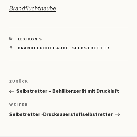
Brandfluchthaube
KATEGORIEN
LEXIKON S
SCHLAGWÖRTER
BRANDFLUCHTHAUBE
,
SELBSTRETTER
Beitragsnavigation
Vorheriger
ZURÜCK
Beitrag
Selbstretter – Behältergerät mit Druckluft
Nächster
WEITER
Beitrag
Selbstretter -Drucksauerstoffselbstretter