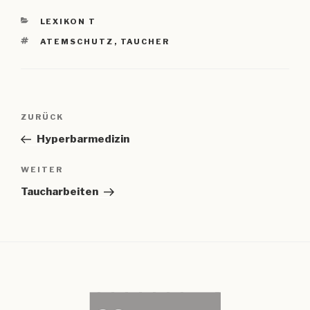
KATEGORIEN
LEXIKON T
SCHLAGWÖRTER
ATEMSCHUTZ
,
TAUCHER
Beitragsnavigation
Vorheriger
ZURÜCK
Beitrag
Hyperbarmedizin
Nächster
WEITER
Beitrag
Taucharbeiten