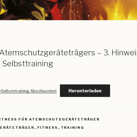
 Atemschutzgeräteträgers – 3. Hinwe
 Selbsttraining
Herunterladen
+Selbststraining Abschlusstext
FITNESS FÜR ATEMSCHUTZGERÄTETRÄGER
R
ERÄTETRÄGER
,
FITNESS
,
TRAINING