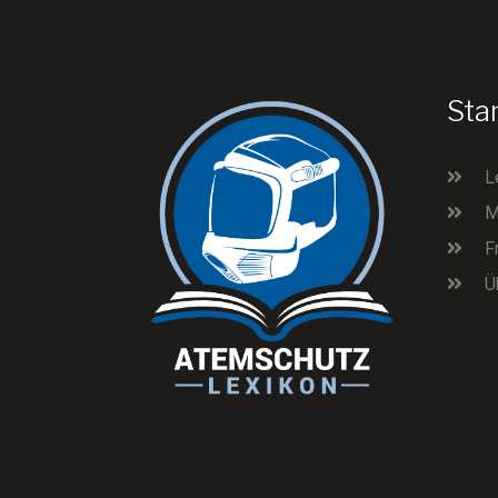
Sta
L
M
F
Ü