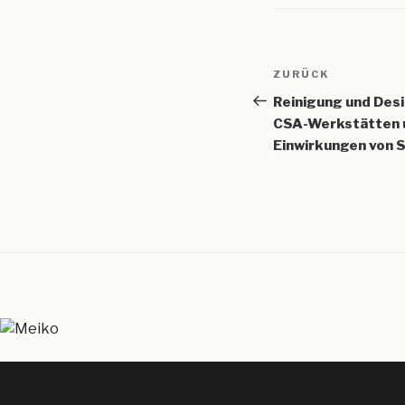
Beitragsnav
Vorheriger
ZURÜCK
Beitrag
Reinigung und Desi
CSA-Werkstätten u
Einwirkungen von 