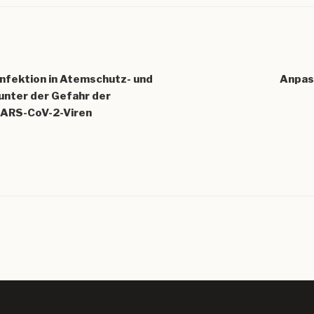
igation
nfektion in Atemschutz- und
Anpas
nter der Gefahr der
SARS-CoV-2-Viren