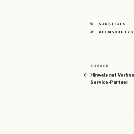
KATEGORIEN
SONSTIGES - 
SCHLAGWÖRTE
ATEMSCHUTZG
Beitragsnav
Vorheriger
ZURÜCK
Beitrag
Hinweis auf Verbe
Service-Partner