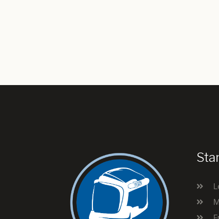
Sta
L
M
F