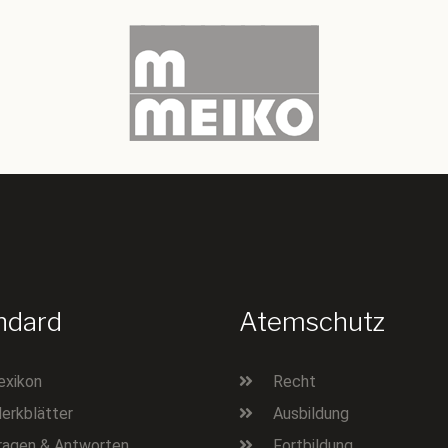
ndard
Atemschutz
exikon
Recht
erkblätter
Ausbildung
ragen & Antworten
Fortbildung