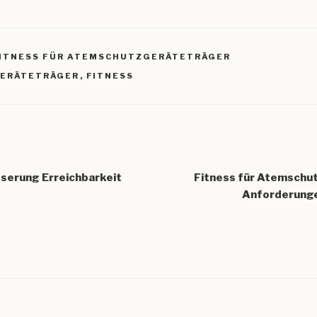
FITNESS FÜR ATEMSCHUTZGERÄTETRÄGER
R
ERÄTETRÄGER
,
FITNESS
igation
sserung Erreichbarkeit
Fitness für Atemschut
Anforderunge