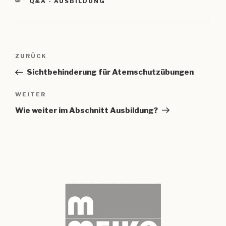
KATEGORIEN
Q&A - AUSBILDUNG
Beitragsnavigation
Vorheriger
ZURÜCK
Beitrag
Sichtbehinderung für Atemschutzübungen
Nächster
WEITER
Beitrag
Wie weiter im Abschnitt Ausbildung?