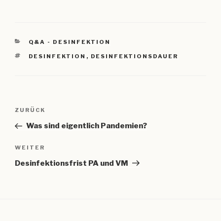
KATEGORIEN
Q&A - DESINFEKTION
SCHLAGWÖRTER
DESINFEKTION
,
DESINFEKTIONSDAUER
Beitragsnavigation
Vorheriger
ZURÜCK
Beitrag
Was sind eigentlich Pandemien?
Nächster
WEITER
Beitrag
Desinfektionsfrist PA und VM