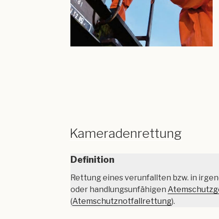
Kameradenrettung
Definition
Rettung eines verunfallten bzw. in irge
oder handlungsunfähigen
Atemschutzg
(
Atemschutznotfallrettung
).