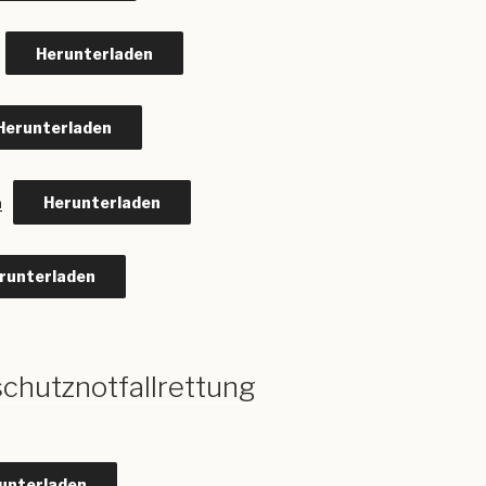
Herunterladen
Herunterladen
Herunterladen
n
runterladen
chutznotfallrettung
unterladen