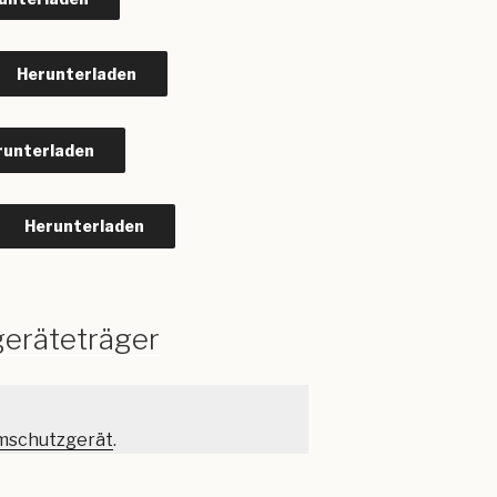
Herunterladen
runterladen
Herunterladen
eräteträger
mschutzgerät
.