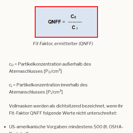
Fit Faktor, ermittelter (QNFF)
c
= Partikelkonzentration außerhalb des
0
3
Atemaschlusses [P
/cm
]
0
c
= Partikelkonzentration innerhalb des
i
3
Atemanschlusses [P
/cm
]
i
Vollmasken werden als dichtsitzend bezeichnet, wenn ihr
Fit-Faktor QNFF folgende Werte nicht unterschreitet:
US-amerikanische Vorgaben: mindestens 500 (lt. OSHA-