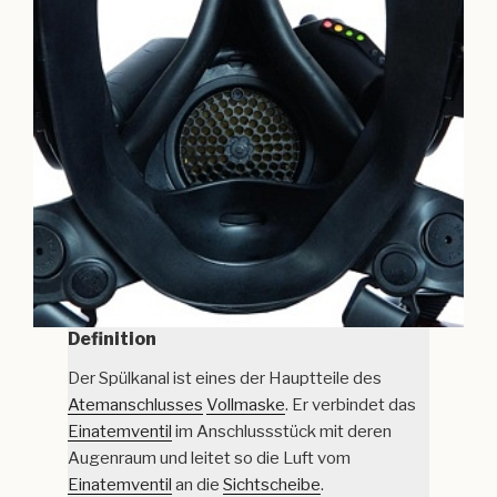
Definition
Der Spülkanal ist eines der Hauptteile des
Atemanschlusses
Vollmaske
. Er verbindet das
Einatemventil
im Anschlussstück mit deren
Augenraum und leitet so die Luft vom
Einatemventil
an die
Sichtscheibe
.