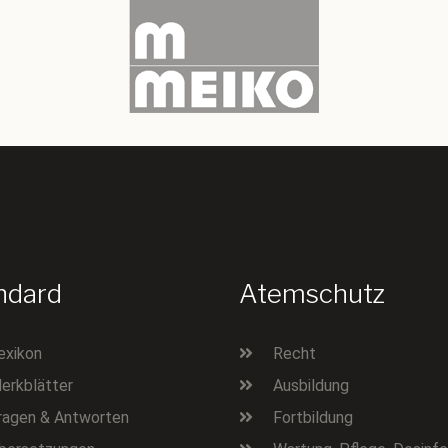
ndard
Atemschutz
exikon
Recht
erkblätter
Ausbildung
ragen & Antworten
Fortbildung