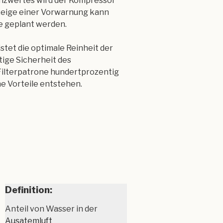
enzwertes wird der Kompressor
zeige einer Vorwarnung kann
ne geplant werden.
et die optimale Reinheit der
ige Sicherheit des
Filterpatrone hundertprozentig
he Vorteile entstehen.
Definition:
Anteil von Wasser in der
Ausatemluft