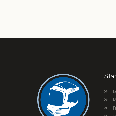
Sta
L
M
F