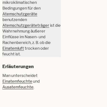
mikroklimatischen
Bedingungen für den
Atemschutzgeräte
benutzenden
Atemschutzgeräteträger
ist die
Wahrnehmung äußerer
Einflüsse im Nasen- und
Rachenbereich, z. B. ob die
Einatemluft
trocken oder
feucht ist.
Erläuterungen
Man unterscheidet
Einatemfeuchte
und
Ausatemfeuchte
.