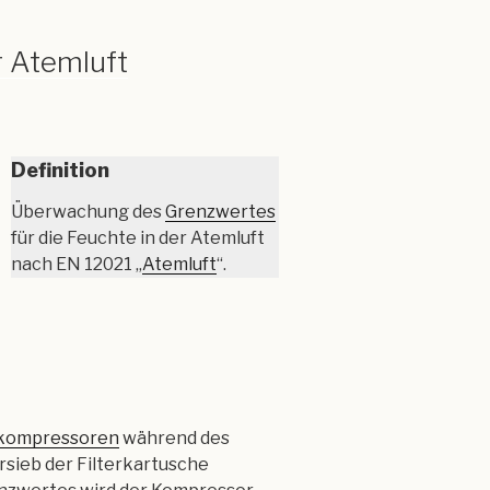
 Atemluft
Definition
Überwachung des
Grenzwertes
für die Feuchte in der Atemluft
nach EN 12021 „
Atemluft
“.
kompressoren
während des
sieb der Filterkartusche