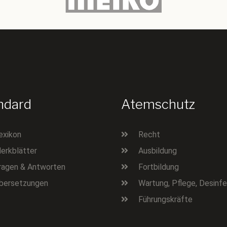
ndard
Atemschutz
exikon
Recht
erkblätter
Ausbildung
ragen & Antworten
Fortbildung
bersetzungen
Wartung, Pflege, Desinfe
Führungskräfte