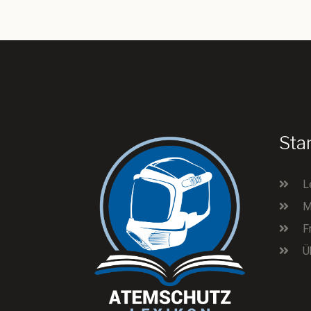
Sta
L
M
F
Ü