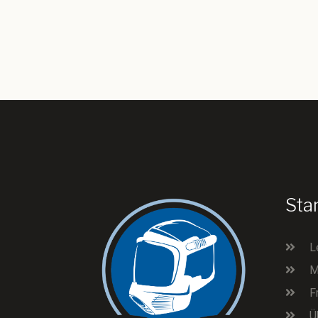
Sta
L
M
F
Ü