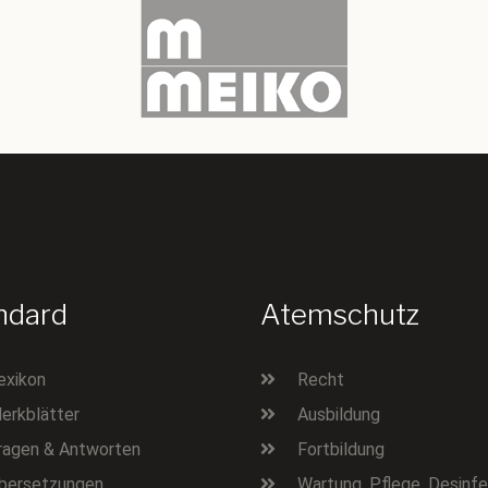
ndard
Atemschutz
exikon
Recht
erkblätter
Ausbildung
ragen & Antworten
Fortbildung
bersetzungen
Wartung, Pflege, Desinfe