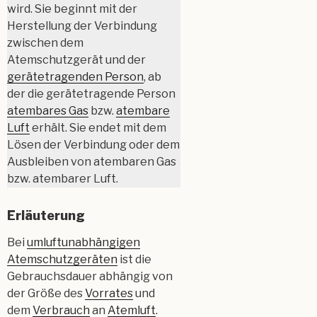
wird. Sie beginnt mit der
Herstellung der Verbindung
zwischen dem
Atemschutzgerät und der
gerätetragenden Person
, ab
der die gerätetragende Person
atembares Gas
bzw.
atembare
Luft
erhält. Sie endet mit dem
Lösen der Verbindung oder dem
Ausbleiben von atembaren Gas
bzw. atembarer Luft.
Erläuterung
Bei
umluftunabhängigen
Atemschutzgeräten
ist die
Gebrauchsdauer abhängig von
der Größe des
Vorrates
und
dem
Verbrauch
an
Atemluft
.