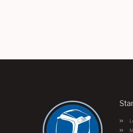
Sta
L
M