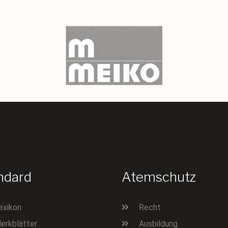
ndard
Atemschutz
exikon
Recht
erkblätter
Ausbildung