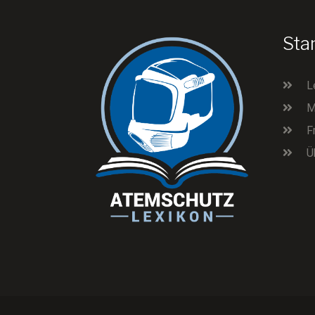
Sta
L
M
F
Ü