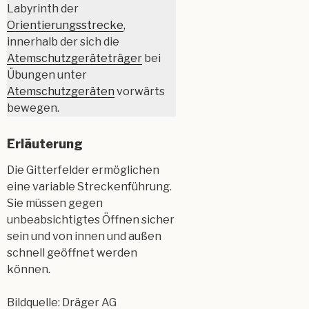
Labyrinth der
Orientierungsstrecke
,
innerhalb der sich die
Atemschutzgeräteträger
bei
Übungen unter
Atemschutzgeräten
vorwärts
bewegen.
Erläuterung
Die Gitterfelder ermöglichen
eine variable Streckenführung.
Sie müs­sen ge­gen
unbeabsichtigtes Öffnen sicher
sein und von innen und außen
schnell ge­öffnet werden
können.
Bildquelle: Dräger AG