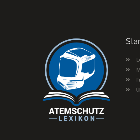
Sta
L
M
F
Ü