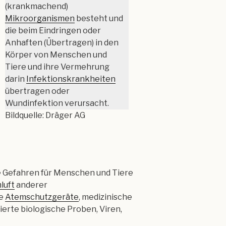
(krankmachend)
Mikroorganismen
besteht und
die beim Eindringen oder
Anhaften (Übertragen) in den
Körper von Menschen und
Tiere und ihre Vermehrung
darin
Infektionskrankheiten
übertragen oder
Wundinfektion verursacht.
Bildquelle: Dräger AG
e Gefahren für Menschen und Tiere
luft
anderer
te
Atemschutzgeräte
, medizinische
erte biologische Proben, Viren,