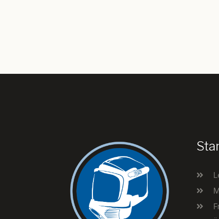
Sta
L
M
F