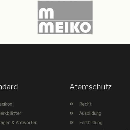
ndard
Atemschutz
exikon
Recht
erkblätter
Ausbildung
ragen & Antworten
Fortbildung