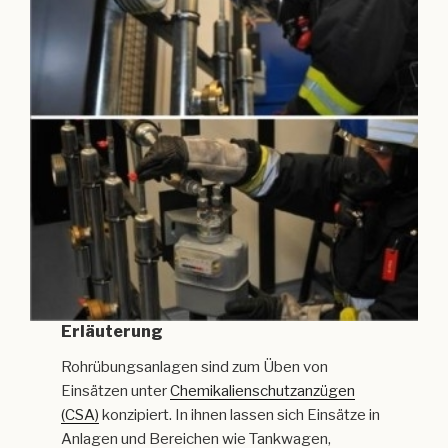
Erläuterung
Rohrübungsanlagen sind zum Üben von
Einsätzen unter
Chemikalienschutzanzügen
(CSA)
konzipiert. In ihnen lassen sich Einsätze in
Anlagen und Bereichen wie Tankwagen,