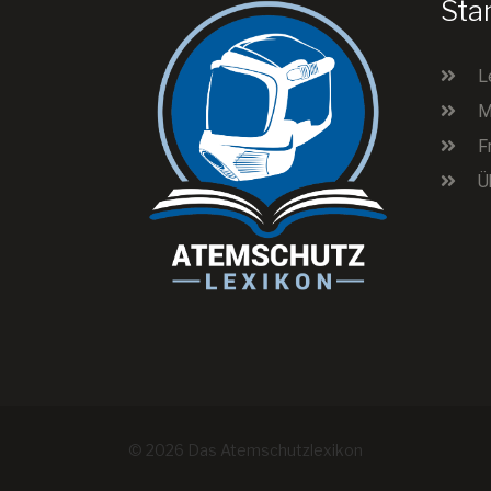
Sta
L
M
F
Ü
© 2026 Das Atemschutzlexikon