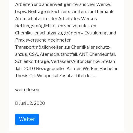
Arbeiten und anderweitiger literarischer Werke,
bspw. Beiträge in Fachzeitschriften, zur Thematik
Atemschutz Titel der Arbeit/des Werkes
Rettungsmöglichkeiten von verunfallten
Chemikalienschutzanzugträgern – Evaluierung und
Praxisversuche geeigneter
Transportmöglichkeiten zur Chemikalienschutz-
anzug, CSA, Atemschutznotfall, ANT, Chemieunfall,
Schleifkorbtrage, Verfasser/Autor Ganzke, Stefan
Jahr 2010 Bezugsquelle Art des Werkes Bachelor
Thesis Ort Wuppertal Zusatz Titel der …
„Literaturübersicht“
weiterlesen
Juni 12, 2020
Weiter