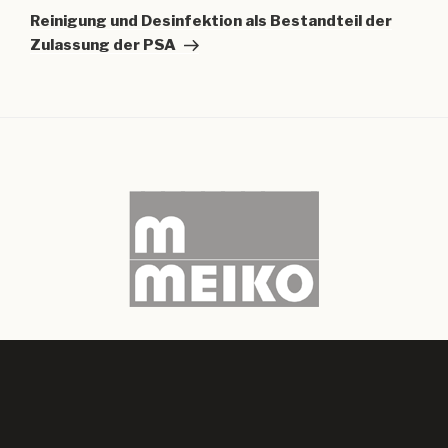
Beitrag
Reinigung und Desinfektion als Bestandteil der
Zulassung der PSA