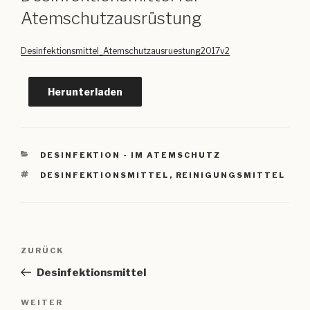
Atemschutzausrüstung
Desinfektionsmittel_Atemschutzausruestung2017v2
Herunterladen
KATEGORIEN
DESINFEKTION - IM ATEMSCHUTZ
SCHLAGWÖRTER
DESINFEKTIONSMITTEL
,
REINIGUNGSMITTEL
Beitragsnavigation
Vorheriger
ZURÜCK
Beitrag
Desinfektionsmittel
Nächster
WEITER