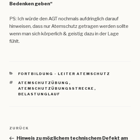
Bedenken geben“
PS: Ich würde den AGT nochmals aufdringlich darauf
hinweisen, dass nur Atemschutz getragen werden sollte
wenn man sich körperlich & geistig dazu in der Lage
fühlt.
KATEGORIEN
FORTBILDUNG - LEITER ATEMSCHUTZ
SCHLAGWÖRTER
ATEMSCHUTZÜBUNG
,
ATEMSCHUTZÜBUNGSSTRECKE
,
BELASTUNGLAUF
Beitragsnavigation
Vorheriger
ZURÜCK
Beitrag
Hinweis zu möglichem technischem Defekt am