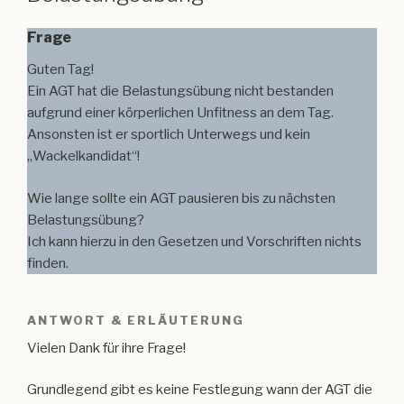
Frage
Guten Tag!
Ein AGT hat die Belastungsübung nicht bestanden
aufgrund einer körperlichen Unfitness an dem Tag.
Ansonsten ist er sportlich Unterwegs und kein
„Wackelkandidat“!
Wie lange sollte ein AGT pausieren bis zu nächsten
Belastungsübung?
Ich kann hierzu in den Gesetzen und Vorschriften nichts
finden.
ANTWORT & ERLÄUTERUNG
Vielen Dank für ihre Frage!
Grundlegend gibt es keine Festlegung wann der AGT die