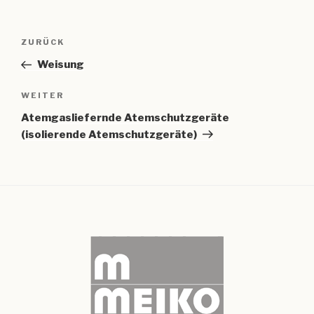
Beitragsnavigation
Vorheriger
ZURÜCK
Beitrag
Weisung
Nächster
WEITER
Beitrag
Atemgasliefernde Atemschutzgeräte
(isolierende Atemschutzgeräte)