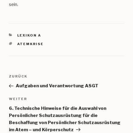
sein.
KATEGORIEN
LEXIKON A
SCHLAGWÖRTER
ATEMKRISE
Beitragsnavigation
Vorheriger
ZURÜCK
Beitrag
Aufgaben und Verantwortung ASGT
Nächster
WEITER
Beitrag
6. Technische Hinweise für die Auswahl von
Persönlicher Schutzausrüstung für die
Beschaffung von Persönlicher Schutzausrüstung
im Atem – und Körperschutz