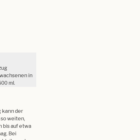
zug
rwachsenen in
600 ml.
g kann der
so weiten,
 bis auf etwa
ag. Bei