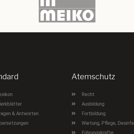
ndard
Atemschutz
exikon
Recht
erkblätter
Ausbildung
ragen & Antworten
Fortbildung
bersetzungen
Wartung, Pflege, Desinfe
Führungskräfte