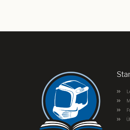
Sta
L
M
F
Ü