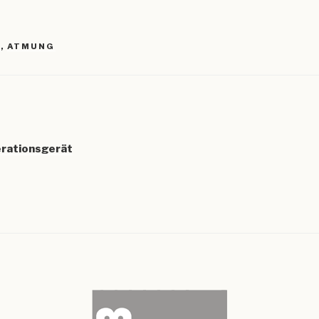
R
N
,
ATMUNG
igation
rationsgerät