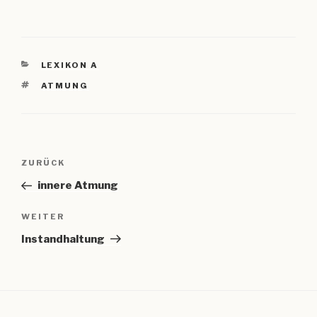
KATEGORIEN
LEXIKON A
SCHLAGWÖRTER
ATMUNG
Beitragsnavigation
Vorheriger
ZURÜCK
Beitrag
innere Atmung
Nächster
WEITER
Beitrag
Instandhaltung