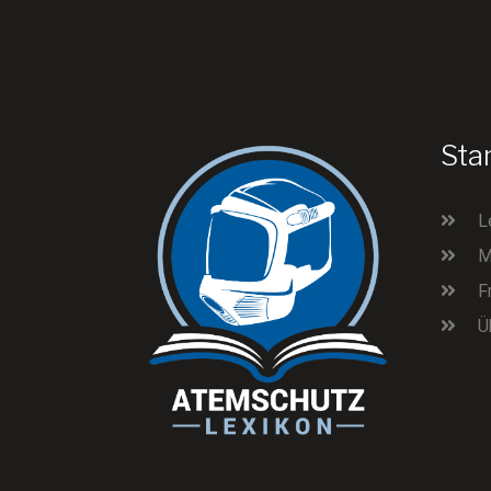
Sta
L
M
F
Ü