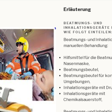
Erläuterung
BEATMUNGS- UND
INHALATIONSGERÄTE 
WIE FOLGT EINTEILEN
Beatmungs- und Inhalati
manuellen Behandlung:
Hilfsmittel für die Beatmu
Nasenmaske,
Beatmungsbeutel,
Beatmungsbeutel für kon
Umgebungen,
Inhalationsgeräte mit Dr
Inhalationsgeräte mit
Chemikalsauerstoff,
Beatmungs- und Inhalati