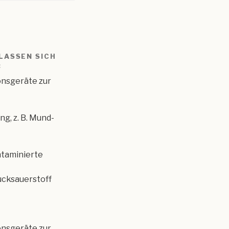
LASSEN SICH
:
onsgeräte zur
ng, z. B. Mund-
taminierte
ucksauerstoff
onsgeräte zur