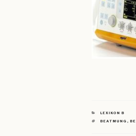
KATEGORIEN
LEXIKON B
SCHLAGWÖRTE
BEATMUNG
,
BE