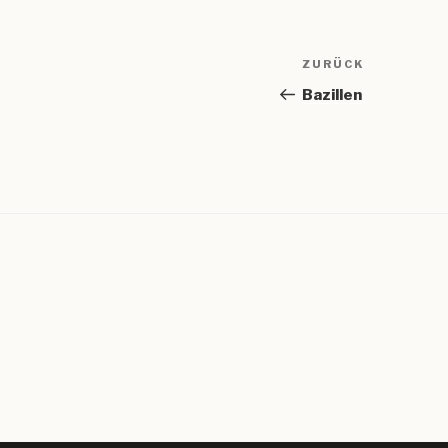
Beitragsnav
Vorheriger
ZURÜCK
Beitrag
Bazillen