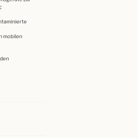
:
ntaminierte
n mobilen
 den