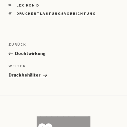
KATEGORIEN
LEXIKON D
SCHLAGWÖRTER
DRUCKENTLASTUNGSVORRICHTUNG
Beitragsnavigation
Vorheriger
ZURÜCK
Beitrag
Dochtwirkung
Nächster
WEITER
Beitrag
Druckbehälter