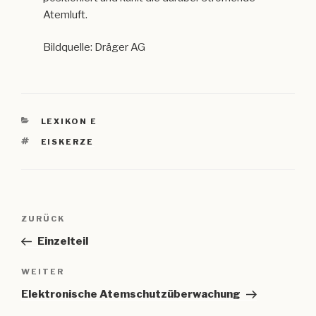
Atemluft.
Bildquelle: Dräger AG
KATEGORIEN
LEXIKON E
SCHLAGWÖRTER
EISKERZE
Beitragsnavigation
Vorheriger
ZURÜCK
Beitrag
Einzelteil
Nächster
WEITER
Beitrag
Elektronische Atemschutzüberwachung