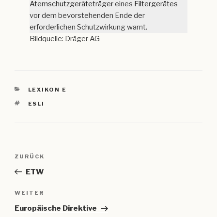
Atemschutzgeräteträger
eines
Filtergerätes
vor dem bevorstehenden Ende der
erforderlichen Schutzwirkung warnt.
Bildquelle: Dräger AG
KATEGORIEN
LEXIKON E
SCHLAGWÖRTER
ESLI
Beitragsnavigation
Vorheriger
ZURÜCK
Beitrag
ETW
Nächster
WEITER
Beitrag
Europäische Direktive