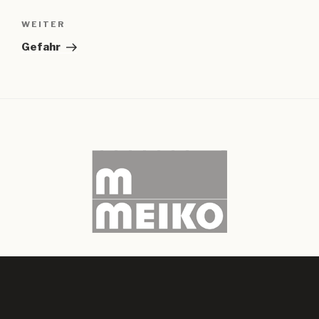
Nächster
WEITER
Beitrag
Gefahr