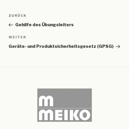
Beitragsnavigation
Vorheriger
ZURÜCK
Beitrag
Gehilfe des Übungsleiters
Nächster
WEITER
Beitrag
Geräte- und Produktsicherheitsgesetz (GPSG)