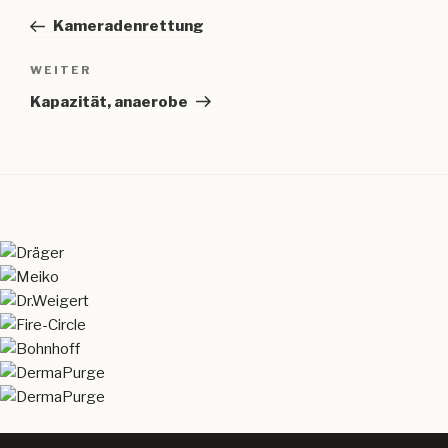
Beitrag
Kameradenrettung
Nächster
WEITER
Beitrag
Kapazität, anaerobe