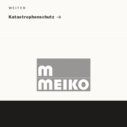
Nächster
WEITER
Beitrag
Katastrophenschutz