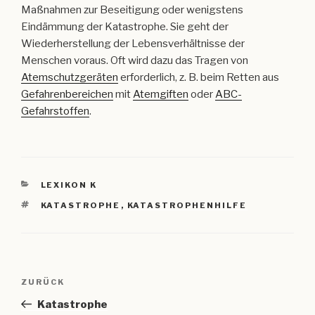
Maßnahmen zur Beseitigung oder wenigstens
Eindämmung der Katastrophe. Sie geht der
Wiederherstellung der Lebensverhältnisse der
Menschen voraus. Oft wird dazu das Tragen von
Atemschutzgeräten
erforderlich, z. B. beim Retten aus
Gefahrenbereichen
mit
Atemgiften
oder
ABC-
Gefahrstoffen
.
KATEGORIEN
LEXIKON K
SCHLAGWÖRTER
KATASTROPHE
,
KATASTROPHENHILFE
Beitragsnavigation
Vorheriger
ZURÜCK
Beitrag
Katastrophe