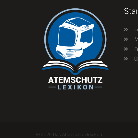
Sta
L
M
F
Ü
© 2026 Das Atemschutzlexikon