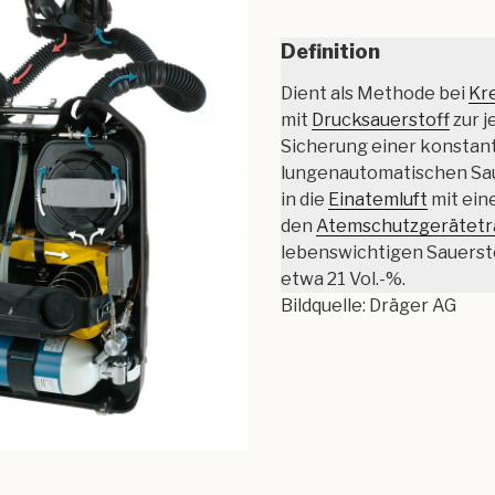
Definition
Dient als Methode bei
Kr
mit
Drucksauerstoff
zur j
Sicherung einer konstan
lungenautomatischen Sau
in die
Einatemluft
mit eine
den
Atemschutzgerätetr
lebenswichtigen Sauerst
etwa 21 Vol.-%.
Bildquelle: Dräger AG