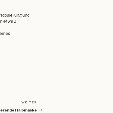
ffdosierung und
n etwa 2
e
 eines
WEITER
Nächster
Beitrag
rierende Halbmaske