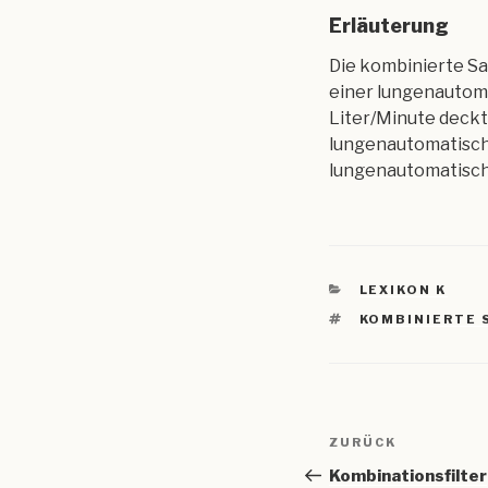
Erläuterung
Die kombinierte Sa
einer lungenautom
Liter/Minute deckt 
lungenautomatische
lungenautomatische
KATEGORIEN
LEXIKON K
SCHLAGWÖRTE
KOMBINIERTE
Beitragsnav
Vorheriger
ZURÜCK
Beitrag
Kombinationsfilter