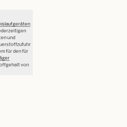
eislaufgeräten
ederzeitigen
ten und
erstoffzufuhr
m für den für
äger
offgehalt von