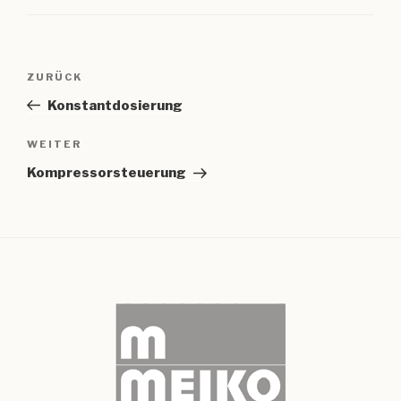
Beitragsnavigation
Vorheriger
ZURÜCK
Beitrag
Konstantdosierung
Nächster
WEITER
Beitrag
Kompressorsteuerung