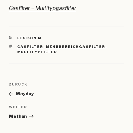
Gasfilter – Multitypgasfilter
KATEGORIEN
LEXIKON M
SCHLAGWÖRTER
GASFILTER
,
MEHRBEREICHGASFILTER
,
MULTITYPFILTER
Beitragsnavigation
Vorheriger
ZURÜCK
Beitrag
Mayday
Nächster
WEITER
Beitrag
Methan