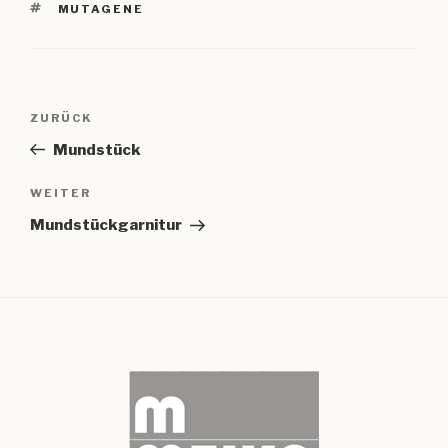
SCHLAGWÖRTER
MUTAGENE
Beitragsnavigation
Vorheriger
ZURÜCK
Beitrag
Mundstück
Nächster
WEITER
Beitrag
Mundstückgarnitur