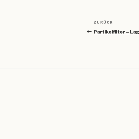
Beitragsnav
Vorheriger
ZURÜCK
Beitrag
Partikelfilter – L