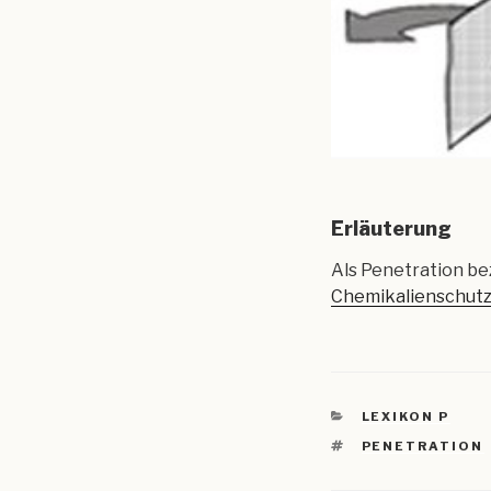
Erläuterung
Als Penetration be
Chemikalienschut
KATEGORIEN
LEXIKON P
SCHLAGWÖRTE
PENETRATION