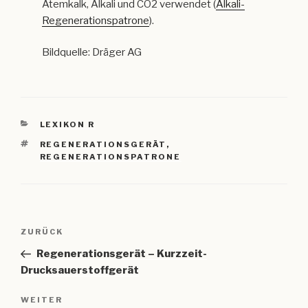
Atemkalk, Alkali und CO2 verwendet (
Alkali-
Regenerationspatrone
).
Bildquelle: Dräger AG
KATEGORIEN
LEXIKON R
SCHLAGWÖRTER
REGENERATIONSGERÄT
,
REGENERATIONSPATRONE
Beitragsnavigation
Vorheriger
ZURÜCK
Beitrag
Regenerationsgerät – Kurzzeit-
Drucksauerstoffgerät
Nächster
WEITER