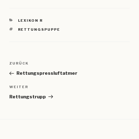
KATEGORIEN
LEXIKON R
SCHLAGWÖRTER
RETTUNGSPUPPE
Beitragsnavigation
Vorheriger
ZURÜCK
Beitrag
Rettungspressluftatmer
Nächster
WEITER
Beitrag
Rettungstrupp