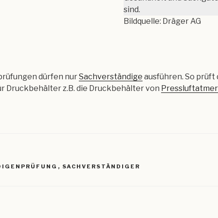
sind.
Bildquelle: Dräger AG
rüfungen dürfen nur
Sachverständige
ausführen. So prüft 
r Druckbehälter z.B. die Druckbehälter von
Pressluftatme
R
DIGENPRÜFUNG
,
SACHVERSTÄNDIGER
igation