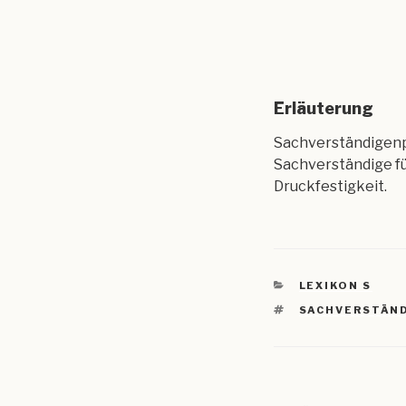
Erläuterung
Sachverständigenp
Sachverständige fü
Druckfestigkeit.
KATEGORIEN
LEXIKON S
SCHLAGWÖRTE
SACHVERSTÄN
Beitragsnav