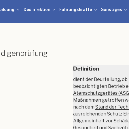
bildung
Desinfektion
Führungskräfte
Sonstiges
ndigenprüfung
Definition
dient der Beurteilung, ob
beabsichtigten Betrieb e
Atemschutzgerätes (ASG
Maßnahmen getroffen wor
nach dem
Stand der Tech
ausreichenden Schutz Ein
Allgemeinheit vor Schäd
Gesundheit und Sachgüte