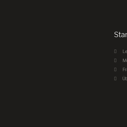
Sta
Le
Me
Fr
Ü