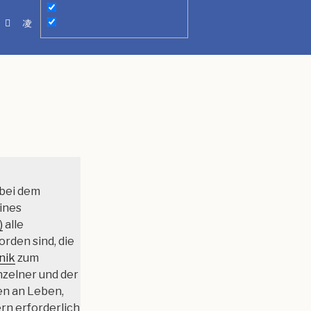
 bei dem
ines
)
alle
den sind, die
nik
zum
zelner und der
en an Leben,
rn erforderlich