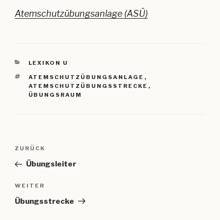
Atemschutzübungsanlage (ASÜ)
KATEGORIEN
LEXIKON U
SCHLAGWÖRTER
ATEMSCHUTZÜBUNGSANLAGE
,
ATEMSCHUTZÜBUNGSSTRECKE
,
ÜBUNGSRAUM
Beitragsnavigation
Vorheriger
ZURÜCK
Beitrag
Übungsleiter
Nächster
WEITER
Beitrag
Übungsstrecke