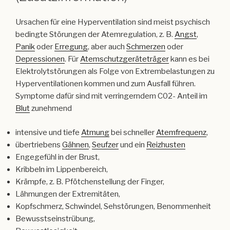
Ursachen für eine Hyperventilation sind meist psychisch
bedingte Störungen der Atemregulation, z. B.
Angst
,
Panik
oder
Erregung
, aber auch
Schmerzen
oder
Depressionen
. Für
Atemschutzgeräteträger
kann es bei
Elektrolytstörungen als Folge von Extrembelastungen zu
Hyperventilationen kommen und zum Ausfall führen.
Symptome dafür sind mit verringerndem C02- Anteil im
Blut
zunehmend
intensive und tiefe
Atmung
bei schneller
Atemfrequenz
,
übertriebens
Gähnen
,
Seufzer
und ein
Reizhusten
Engegefühl in der Brust,
Kribbeln im Lippenbereich,
Krämpfe, z. B. Pfötchenstellung der Finger,
Lähmungen der Extremitäten,
Kopfschmerz, Schwindel, Sehstörungen, Benommenheit
Bewusstseinstrübung,