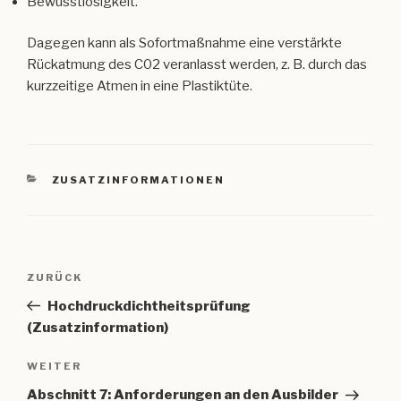
Bewusstlosigkeit.
Dagegen kann als Sofortmaßnahme eine verstärkte
Rückatmung des C02 veranlasst werden, z. B. durch das
kurzzeitige Atmen in eine Plastiktüte.
KATEGORIEN
ZUSATZINFORMATIONEN
Beitragsnavigation
Vorheriger
ZURÜCK
Beitrag
Hochdruckdichtheitsprüfung
(Zusatzinformation)
Nächster
WEITER
Beitrag
Abschnitt 7: Anforderungen an den Ausbilder