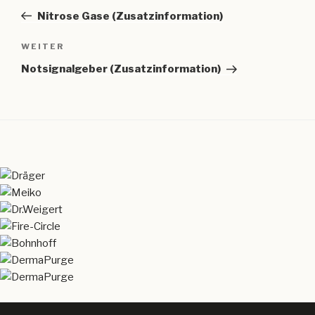
Beitrag
Nitrose Gase (Zusatzinformation)
Nächster
WEITER
Beitrag
Notsignalgeber (Zusatzinformation)