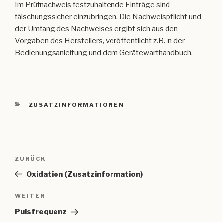
Im Prüfnachweis festzuhaltende Einträge sind
fälschungssicher einzubringen. Die Nachweispflicht und
der Umfang des Nachweises ergibt sich aus den
Vorgaben des Herstellers, veröffentlicht z.B. in der
Bedienungsanleitung und dem Gerätewarthandbuch.
KATEGORIEN
ZUSATZINFORMATIONEN
Beitragsnavigation
Vorheriger
ZURÜCK
Beitrag
Oxidation (Zusatzinformation)
Nächster
WEITER
Beitrag
Pulsfrequenz