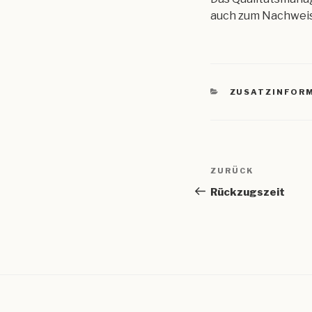
auch zum Nachweis
KATEGORIEN
ZUSATZINFOR
Beitragsnav
Vorheriger
ZURÜCK
Beitrag
Rückzugszeit