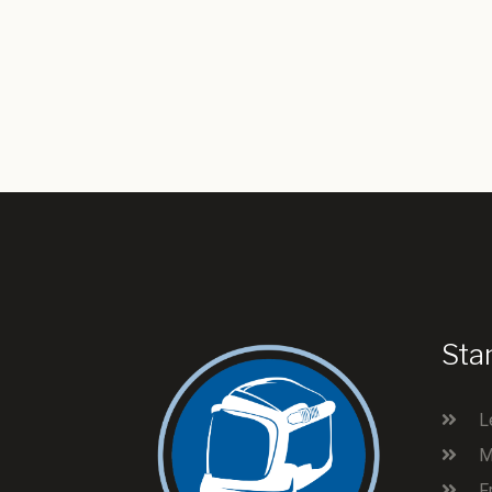
Sta
L
M
F