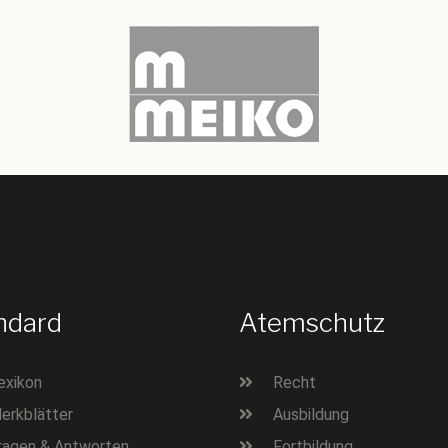
ndard
Atemschutz
exikon
Recht
erkblätter
Ausbildung
ragen & Antworten
Fortbildung